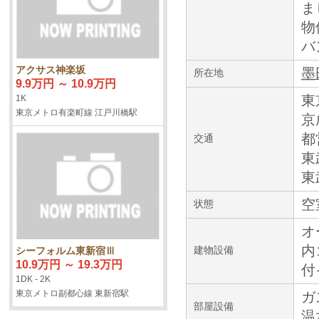
ま
物
バ
アクサス神楽坂
墨
所在地
9.9万円 ～ 10.9万円
東
1K
東京メトロ有楽町線 江戸川橋駅
京
都
交通
東
東
空
状態
オ
内
建物設備
シーフォルム東新宿Ⅲ
10.9万円 ～ 19.3万円
付
1DK - 2K
東京メトロ副都心線 東新宿駅
ガ
部屋設備
温