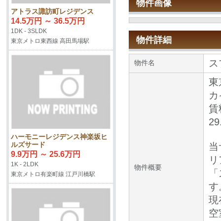
物件画像
アトラス諏訪町レジデンス
14.5万円 ～ 36.5万円
1DK - 3SLDK
物件詳細
東京メトロ東西線 高田馬場駅
ス
物件名
東
カ
賃
2
ハーモニーレジデンス神楽坂ヒ
ルズサード
当
9.9万円 ～ 25.6万円
リ
1K - 2LDK
物件概要
「
東京メトロ有楽町線 江戸川橋駅
す
現
空