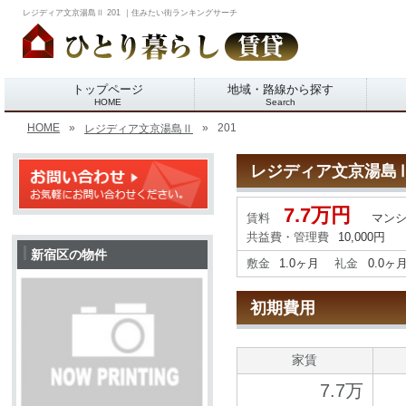
レジディア文京湯島Ⅱ 201 ｜住みたい街ランキングサーチ
トップページ
地域・路線から探す
HOME
Search
HOME
»
»
201
レジディア文京湯島Ⅱ
レジディア文京湯島
7.7万円
賃料
マン
共益費・管理費
10,000円
新宿区の物件
敷金
1.0ヶ月
礼金
0.0ヶ
初期費用
家賃
7.7万