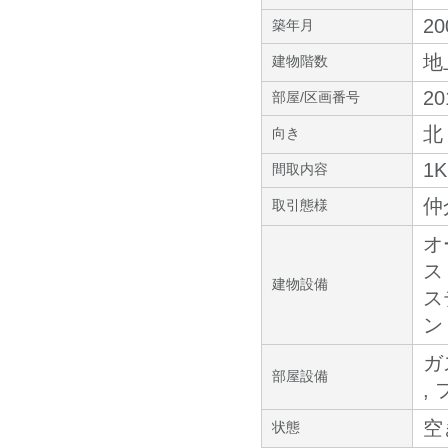
20
築年月
地
建物階数
20
部屋/区画番号
北
向き
1K
間取内容
仲
取引態様
オ
ス
建物設備
ス
ン 
ガ
部屋設備
,
空
状態