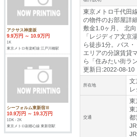
東京メトロ千代田線
の物件のお部屋詳
敷金1.0ヶ月、 北
アクサス神楽坂
「レジディア文京湯
9.9万円 ～ 10.9万円
1K
ら徒歩1分。バス
東京メトロ有楽町線 江戸川橋駅
エリアの分譲賃貸
ら「住みたい街ラ
更新日:2022-08-10
文
所在地
レ
東
シーフォルム東新宿Ⅲ
東
10.9万円 ～ 19.3万円
都
交通
1DK - 2K
J
東京メトロ副都心線 東新宿駅
J