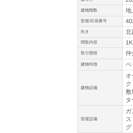
地
建物階数
40
部屋/区画番号
北
向き
1K
間取内容
仲
取引態様
ペ
建物特徴
オ
ク
建物設備
敷
タ
ガ
ス
部屋設備
グ