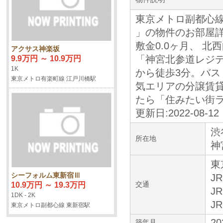
東京メトロ副都心線
」の物件のお部屋
敷金0.0ヶ月、 北
アクサス神楽坂
「神宮北参道レジデ
9.9万円 ～ 10.9万円
1K
から徒歩3分。バ
東京メトロ有楽町線 江戸川橋駅
気エリアの分譲賃
たら「住みたい街
更新日:2022-08-12
渋
所在地
神
東
シーフォルム東新宿Ⅲ
J
交通
10.9万円 ～ 19.3万円
J
1DK - 2K
J
東京メトロ副都心線 東新宿駅
20
築年月