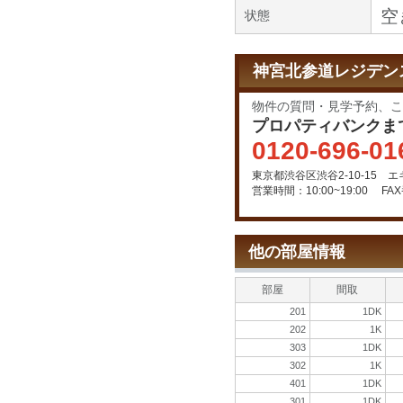
空
状態
神宮北参道レジデンス
物件の質問・見学予約、こ
プロパティバンクま
0120-696-01
東京都渋谷区渋谷2-10-15 
営業時間：10:00~19:00
FAX
他の部屋情報
部屋
間取
201
1DK
202
1K
303
1DK
302
1K
401
1DK
301
1DK