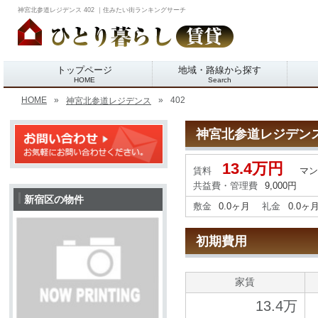
神宮北参道レジデンス 402 ｜住みたい街ランキングサーチ
トップページ
地域・路線から探す
HOME
Search
HOME
»
»
402
神宮北参道レジデンス
神宮北参道レジデン
13.4万円
賃料
マ
共益費・管理費
9,000円
新宿区の物件
敷金
0.0ヶ月
礼金
0.0ヶ
初期費用
家賃
13.4万